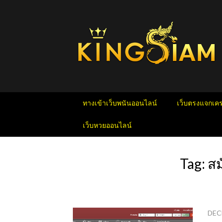
Skip
to
content
ทางเข้าเว็บพนันออนไลน์
เว็บตรงแจกเคร
เว็บหวยออนไลน์
Tag:
ส
DEC