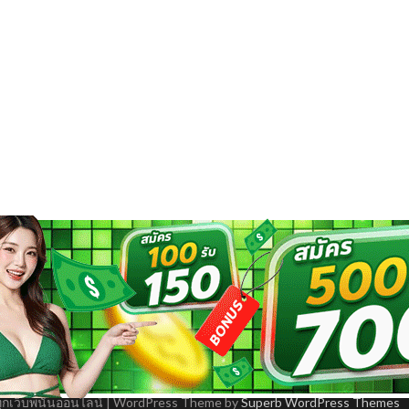
 ทุกเว็บพนันออนไลน์
| WordPress Theme by
Superb WordPress Themes