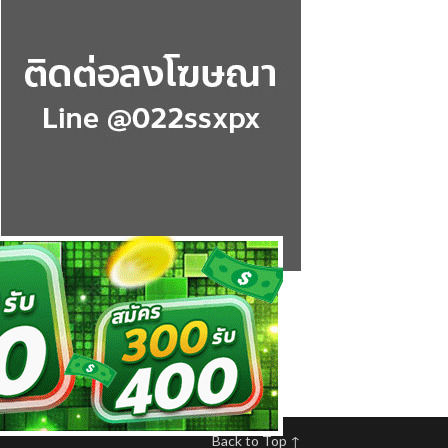
UP2BET
Back to Top ↑