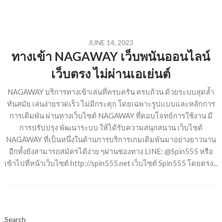
JUNE 14, 2023
ทางเข้า NAGAWAY เว็บพนันออนไลน์
เว็บตรง ไม่ผ่านเอเย่นต์
NAGAWAY บริการทางเข้าเล่นที่ครบครัน ครบถ้วน ด้วยระบบสุดล้ำ
ทันสมัย เล่นง่ายรวดเร็ว ไม่มีกระตุก โดยเฉพาะรูปแบบและหลักการ
การเดิมพัน ผ่านทางเว็บไซต์ NAGAWAY ที่ตอบโจทย์การใช้งาน มี
การปรับปรุง พัฒนาระบบ ให้ได้รับความสนุกสนาน เว็บไซต์
NAGAWAY ที่เป็นหนึ่งในด้านการบริการเกมเดิมพันมาอย่างยาวนาน
อีกทั้งยังสามารถสมัครได้ง่าย ๆผ่านช่องทาง LINE: @Spin555 หรือ
เข้าไปที่หน้าเว็บไซต์ http://spin555.net เว็บไซต์ Spin555 โดยตรง...
Search