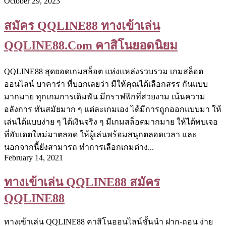
October 29, 2023
สมัคร QQLINE88 ทางเข้าเล่น
QQLINE88.Com คาสิโนยอดนิยม
QQLINE88 สุดยอดเกมสล็อต แห่งแหล่งรวบรวม เกมสล็อต
ออนไลน์ บาคาร่า ที่บอกเลยว่า มีให้คุณได้เลือกสรร กันแบบ
มากมาย ทุกเกมการเดิมพัน มีกราฟฟิกที่สวยงาม เน้นความ
อลังการ ทันสมัยมาก ๆ แต่ละเกมเอง ได้มีการถูกออกแบบมา ให้
เล่นได้แบบง่าย ๆ ได้เงินจริง ๆ มีเกมสล็อตมากมาย ให้ได้พบเจอ
ที่อับเดตใหม่มาตลอด ให้ผู้เล่นพร้อมสนุกตลอดเวลา และ
นอกจากนี้ยังสามารถ ทำการเลือกเกมต่าง...
February 14, 2021
ทางเข้าเล่น QQLINE88 สมัคร
QQLINE88
ทางเข้าเล่น QQLINE88 คาสิโนออนไลน์ชั้นนำ ฝาก-ถอน ง่าย