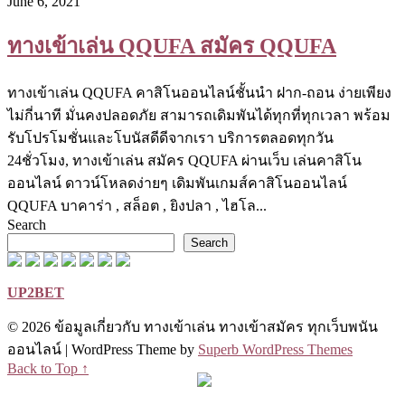
June 6, 2021
ทางเข้าเล่น QQUFA สมัคร QQUFA
ทางเข้าเล่น QQUFA คาสิโนออนไลน์ชั้นนำ ฝาก-ถอน ง่ายเพียง
ไม่กี่นาที มั่นคงปลอดภัย สามารถเดิมพันได้ทุกที่ทุกเวลา พร้อม
รับโปรโมชั่นและโบนัสดีดีจากเรา บริการตลอดทุกวัน
24ชั่วโมง, ทางเข้าเล่น สมัคร QQUFA ผ่านเว็บ เล่นคาสิโน
ออนไลน์ ดาวน์โหลดง่ายๆ เดิมพันเกมส์คาสิโนออนไลน์
QQUFA บาคาร่า , สล็อต , ยิงปลา , ไฮโล...
Search
Search
UP2BET
© 2026 ข้อมูลเกี่ยวกับ ทางเข้าเล่น ทางเข้าสมัคร ทุกเว็บพนัน
ออนไลน์
| WordPress Theme by
Superb WordPress Themes
Back to Top ↑