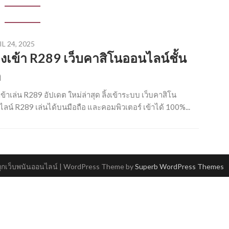
L 24, 2025
งเข้า R289 เว็บคาสิโนออนไลน์ชั้น
ำ
ข้าเล่น R289 อัปเดต ใหม่ล่าสุด ลิ้งเข้าระบบ เว็บคาสิโน
ลน์ R289 เล่นได้บนมือถือ และคอมพิวเตอร์ เข้าได้ 100%...
 ทุกเว็บพนันออนไลน์
| WordPress Theme by
Superb WordPress Themes