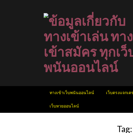
Skip
to
content
ทางเข้าเว็บพนันออนไลน์
เว็บตรงแจกเคร
เว็บหวยออนไลน์
Tag