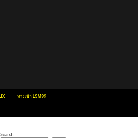
LIX
ทางเข้า LSM99
Search