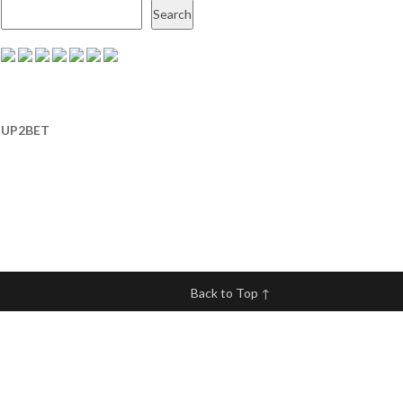
Search
UP2BET
Back to Top ↑