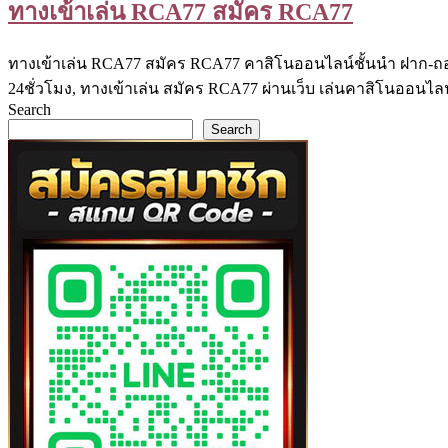
ทางเข้าเล่น RCA77 สมัคร RCA77
ทางเข้าเล่น RCA77 สมัคร RCA77 คาสิโนออนไลน์ชั้นนำ ฝาก-ถอน 
24ชั่วโมง, ทางเข้าเล่น สมัคร RCA77 ผ่านเว็บ เล่นคาสิโนออนไล
Search
Search