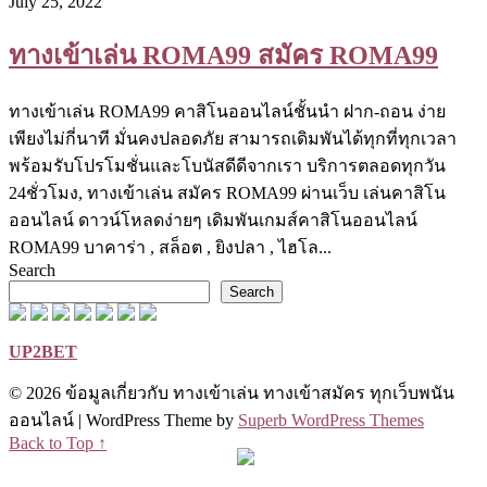
July 25, 2022
ทางเข้าเล่น ROMA99 สมัคร ROMA99
ทางเข้าเล่น ROMA99 คาสิโนออนไลน์ชั้นนำ ฝาก-ถอน ง่าย
เพียงไม่กี่นาที มั่นคงปลอดภัย สามารถเดิมพันได้ทุกที่ทุกเวลา
พร้อมรับโปรโมชั่นและโบนัสดีดีจากเรา บริการตลอดทุกวัน
24ชั่วโมง, ทางเข้าเล่น สมัคร ROMA99 ผ่านเว็บ เล่นคาสิโน
ออนไลน์ ดาวน์โหลดง่ายๆ เดิมพันเกมส์คาสิโนออนไลน์
ROMA99 บาคาร่า , สล็อต , ยิงปลา , ไฮโล...
Search
Search
UP2BET
© 2026 ข้อมูลเกี่ยวกับ ทางเข้าเล่น ทางเข้าสมัคร ทุกเว็บพนัน
ออนไลน์
| WordPress Theme by
Superb WordPress Themes
Back to Top ↑