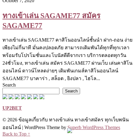
October 7, 2020
ทางเข้าเล่น SAGAME77 สมัคร
SAGAME77
ทางเข้าเล่น SAGAME77 คาสิโนออนไลน์ชั้นนำ ฝาก-ถอน ง่าย
เพียงไม่กี่นาที มั่นคงปลอดภัย สามารถเดิมพันได้ทุกที่ทุกเวลา
พร้อมรับโปรโมชั่นและโบนัสดีดีจากเรา บริการตลอดทุกวัน
24ชั่วโมง, ทางเข้าเล่น สมัคร SAGAME77 ผ่านเว็บ เล่นคาสิโน
ออนไลน์ ดาวน์โหลดง่ายๆ เดิมพันเกมส์คาสิโนออนไลน์
SAGAME77 บาคาร่า , สล็อต , ยิงปลา , ไฮโล...
Search
Search
UP2BET
© 2026 ข้อมูลเกี่ยวกับ ทางเข้าเล่น ทางเข้าสมัคร ทุกเว็บพนัน
ออนไลน์
| WordPress Theme by
Superb WordPress Themes
Back to Top ↑