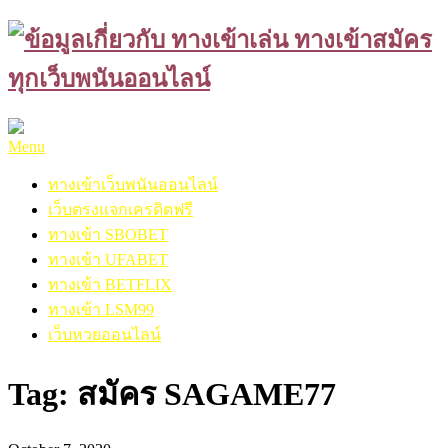
Skip
to
content
Menu
ทางเข้าเว็บพนันออนไลน์
เว็บตรงแจกเครดิตฟรี
ทางเข้า SBOBET
ทางเข้า UFABET
ทางเข้า BETFLIX
ทางเข้า LSM99
เว็บหวยออนไลน์
Tag:
สมัคร SAGAME77