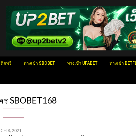
ดิตฟรี
ทางเข้า SBOBET
ทางเข้า UFABET
ทางเข้า BETF
ัคร SBOBET168
CH 8, 2021