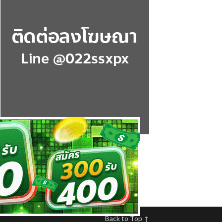
UP2BET
Back to Top ↑