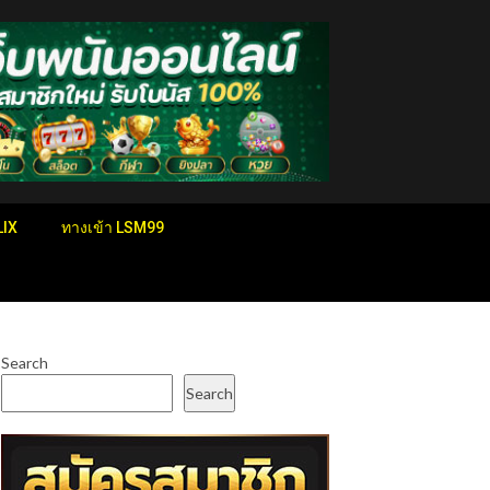
LIX
ทางเข้า LSM99
Search
Search