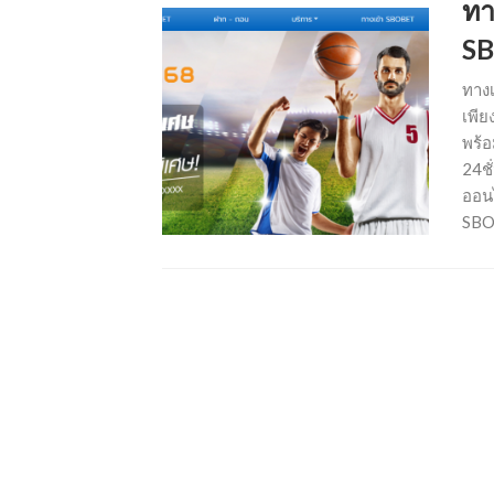
ทา
S
ทางเ
เพีย
พร้อ
24ชั
ออนไ
SBOB