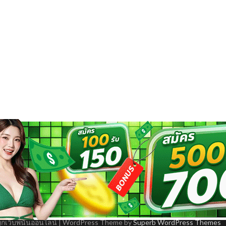
 ทุกเว็บพนันออนไลน์
| WordPress Theme by
Superb WordPress Themes