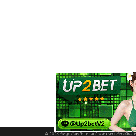
© 2026 ข้อมูลเกี่ยวกับ ทางเข้าเล่น ทางเข้าสมัคร