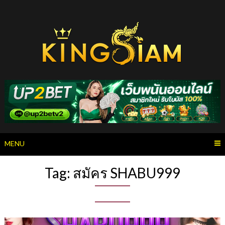
Skip
to
content
MENU
Tag:
สมัคร SHABU999