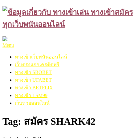
Skip
to
content
Menu
ทางเข้าเว็บพนันออนไลน์
เว็บตรงแจกเครดิตฟรี
ทางเข้า SBOBET
ทางเข้า UFABET
ทางเข้า BETFLIX
ทางเข้า LSM99
เว็บหวยออนไลน์
Tag:
สมัคร SHARK42