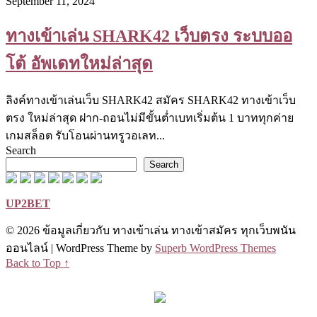
September 11, 2024
ทางเข้าเล่น SHARK42 เว็บตรง ระบบออ
โต้ อัพเดทใหม่ล่าสุด
ลิงค์ทางเข้าเล่นเว็บ SHARK42 สมัคร SHARK42 ทางเข้าเว็บ
ตรง ใหม่ล่าสุด ฝาก-ถอนไม่มีขั้นต่ำเบทเริ่มต้น 1 บาททุกค่าย
เกมสล็อต รับโอนผ่านทรูวอเลท...
Search
Search
UP2BET
© 2026 ข้อมูลเกี่ยวกับ ทางเข้าเล่น ทางเข้าสมัคร ทุกเว็บพนัน
ออนไลน์
| WordPress Theme by
Superb WordPress Themes
Back to Top ↑