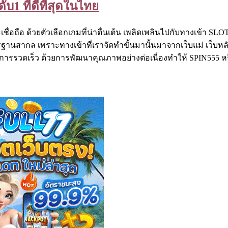
1 ที่ดีที่สุดในไทย
อถือ ด้วยตัวเลือกเกมที่น่าตื่นเต้น เพลิดเพลินไปกับทางเข้า SLO
ฐานสากล เพราะทางเข้าที่เราจัดทำขั้นมานั้นมาจากเว็บแม่ เว็บหลัก
รรวดเร็ว ด้วยการพัฒนาคุณภาพอย่างต่อเนื่องทำให้ SPIN555 หรือ S