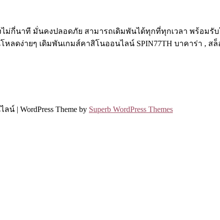
ม่กี่นาที มั่นคงปลอดภัย สามารถเดิมพันได้ทุกที่ทุกเวลา พร้อมรั
โหลดง่ายๆ เดิมพันเกมส์คาสิโนออนไลน์ SPIN77TH บาคาร่า , สล็อต
นไลน์
| WordPress Theme by
Superb WordPress Themes