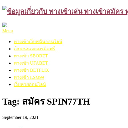
Skip
to
content
Menu
ทางเข้าเว็บพนันออนไลน์
เว็บตรงแจกเครดิตฟรี
ทางเข้า SBOBET
ทางเข้า UFABET
ทางเข้า BETFLIX
ทางเข้า LSM99
เว็บหวยออนไลน์
Tag:
สมัคร SPIN77TH
September 19, 2021