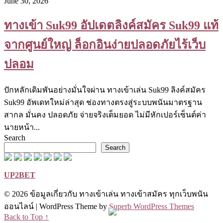
June 30, 2026
ทางเข้า Suk99 อัปเดตลิงค์สมัคร Suk99 แท้
จากศูนย์ใหญ่ ล็อกอินง่ายปลอดภัยไร้เว็บ
ปลอม
ปักหลักเดิมพันอย่างมั่นใจผ่าน ทางเข้าเล่น Suk99 ลิงค์สมัคร
Suk99 อัพเดทใหม่ล่าสุด ช่องทางตรงสู่ระบบพนันมาตรฐาน
สากล มั่นคง ปลอดภัย จ่ายจริงเต็มยอด ไม่มีหักเปอร์เซ็นต์ค่า
นายหน้า...
Search
Search
UP2BET
© 2026 ข้อมูลเกี่ยวกับ ทางเข้าเล่น ทางเข้าสมัคร ทุกเว็บพนัน
ออนไลน์
| WordPress Theme by
Superb WordPress Themes
Back to Top ↑