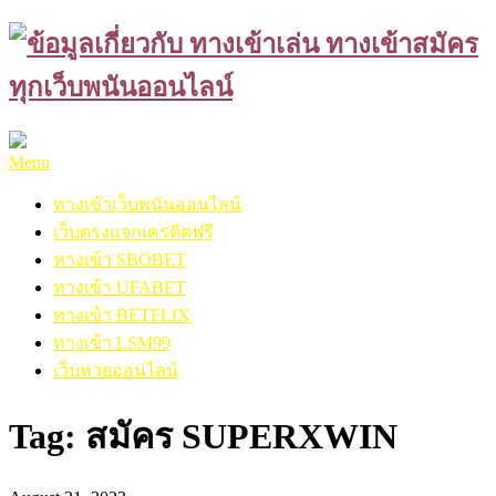
Skip
to
content
Menu
ทางเข้าเว็บพนันออนไลน์
เว็บตรงแจกเครดิตฟรี
ทางเข้า SBOBET
ทางเข้า UFABET
ทางเข้า BETFLIX
ทางเข้า LSM99
เว็บหวยออนไลน์
Tag:
สมัคร SUPERXWIN