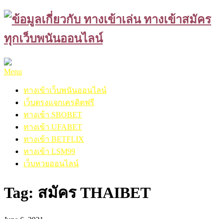
Skip
to
content
Menu
ทางเข้าเว็บพนันออนไลน์
เว็บตรงแจกเครดิตฟรี
ทางเข้า SBOBET
ทางเข้า UFABET
ทางเข้า BETFLIX
ทางเข้า LSM99
เว็บหวยออนไลน์
Tag:
สมัคร THAIBET