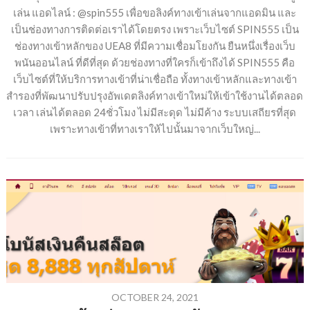
เล่น แอดไลน์ : @spin555 เพื่อขอลิงค์ทางเข้าเล่นจากแอดมิน และ
เป็นช่องทางการติดต่อเราได้โดยตรง เพราะเว็บไซต์ SPIN555 เป็น
ช่องทางเข้าหลักของ UEA8 ที่มีความเชื่อมโยงกัน ยืนหนึ่งเรื่องเว็บ
พนันออนไลน์ ที่ดีที่สุด ด้วยช่องทางที่ใครก็เข้าถึงได้ SPIN555 คือ
เว็บไซต์ที่ให้บริการทางเข้าที่น่าเชื่อถือ ทั้งทางเข้าหลักและทางเข้า
สำรองที่พัฒนาปรับปรุงอัพเดตลิงค์ทางเข้าใหม่ให้เข้าใช้งานได้ตลอด
เวลา เล่นได้ตลอด 24ชั่วโมง ไม่มีสะดุด ไม่มีค้าง ระบบเสถียรที่สุด
เพราะทางเข้าที่ทางเราให้ไปนั้นมาจากเว็บใหญ่...
OCTOBER 24, 2021