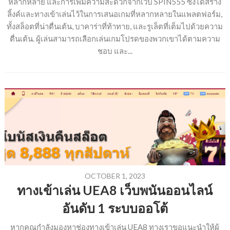
หลากหลาย และการเพิ่มความสะดวกจากเว็บ SPIN555 ซึ่งได้สร้าง
ลิ้งค์และทางเข้าเล่นไว้ในการเสนอเกมที่หลากหลายในแพลตฟอร์ม,
ทั้งสล็อตที่น่าตื่นเต้น, บาคาร่าที่ท้าทาย, และรูเล็ตที่เต็มไปด้วยความ
ตื่นเต้น. ผู้เล่นสามารถเลือกเล่นเกมโปรดของพวกเขาได้ตามความ
ชอบ และ...
OCTOBER 1, 2023
ทางเข้าเล่น UEA8 เว็บพนันออนไลน์
อันดับ 1 ระบบออโต้
หากคุณกำลังมองหาช่องทางเข้าเล่น UEA8 ทางเราขอแนะนำให้ผู้