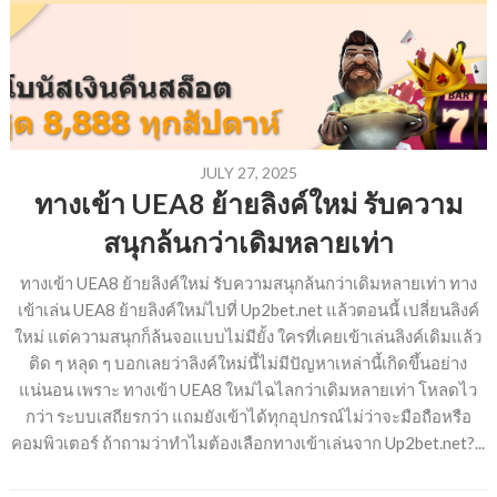
JULY 27, 2025
ทางเข้า UEA8 ย้ายลิงค์ใหม่ รับความ
สนุกล้นกว่าเดิมหลายเท่า
ทางเข้า UEA8 ย้ายลิงค์ใหม่ รับความสนุกล้นกว่าเดิมหลายเท่า ทาง
เข้าเล่น UEA8 ย้ายลิงค์ใหม่ไปที่ Up2bet.net แล้วตอนนี้ เปลี่ยนลิงค์
ใหม่ แต่ความสนุกก็ล้นจอแบบไม่มียั้ง ใครที่เคยเข้าเล่นลิงค์เดิมแล้ว
ติด ๆ หลุด ๆ บอกเลยว่าลิงค์ใหม่นี้ไม่มีปัญหาเหล่านี้เกิดขึ้นอย่าง
แน่นอน เพราะ ทางเข้า UEA8 ใหม่ไฉไลกว่าเดิมหลายเท่า โหลดไว
กว่า ระบบเสถียรกว่า แถมยังเข้าได้ทุกอุปกรณ์ไม่ว่าจะมือถือหรือ
คอมพิวเตอร์ ถ้าถามว่าทำไมต้องเลือกทางเข้าเล่นจาก Up2bet.net?...