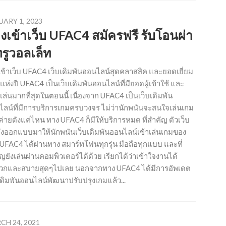
UARY 1, 2023
งเข้าเว็บ UFAC4 สมัครฟรี รับโอนผ่า
รูวอลเล็ท
ข้าเว็บ UFAC4 เว็บเดิมพันออนไลน์สุดคลาสสิค และยอดเยี่ยม
ุดแห่งปี UFAC4 เป็นเว็บเดิมพันออนไลน์ที่มียอดผู้เข้าใช้ และ
เล่นมากที่สุดในตอนนี้ เนื่องจาก UFAC4 เป็นเว็บเดิมพัน
ลน์ที่มีการบริการเกมครบวงจร ไม่ว่านักพนันจะสนใจเล่นเกม
่ายดังแค่ไหน ทาง UFAC4 ก็มีให้บริการหมด ที่สำคัญ ตัวเว็บ
ังออกแบบมาให้นักพนันเว็บเดิมพันออนไลน์เข้าเล่นเกมของ
UFAC4 ได้ผ่านทาง สมาร์ทโฟนทุกรุ่น มือถือทุกแบบ และที่
ญยังเล่นผ่านคอมพิวเตอร์ได้ด้วย เรียกได้ว่าเข้าใจงานได้
วกและสบายสุดๆไปเลย นอกจากทาง UFAC4 ได้มีการอัพเดต
เดิมพันออนไลน์พัฒนาปรับปรุงเกมแล้ว...
CH 24, 2021