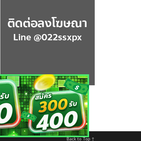
UP2BET
Back to Top ↑