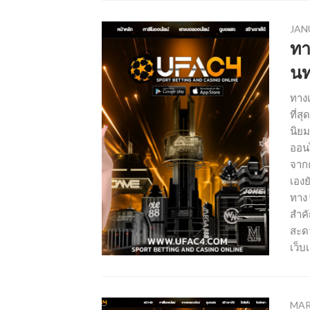
JAN
ทา
นท
ทางเ
ที่ส
นิยม
ออนไ
จากค
เองย
ทาง 
สำคั
สะด
เว็บ
MAR