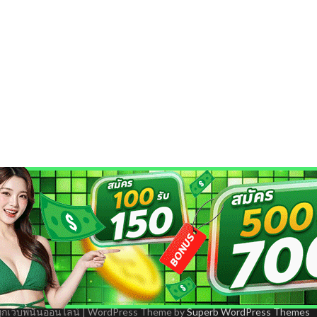
 ทุกเว็บพนันออนไลน์
| WordPress Theme by
Superb WordPress Themes