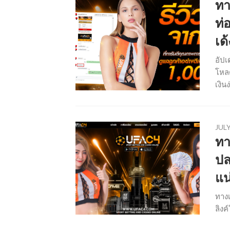
ทา
ท่
เด้
อัปเ
โหลด
เงิน
JULY
ทา
ปล
แน
ทางเ
ลิงค