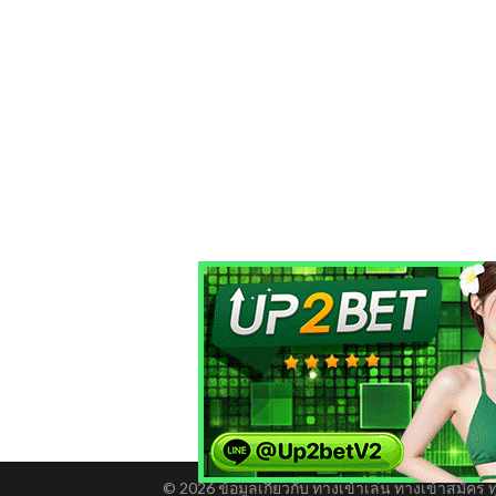
© 2026 ข้อมูลเกี่ยวกับ ทางเข้าเล่น ทางเข้าสมัคร