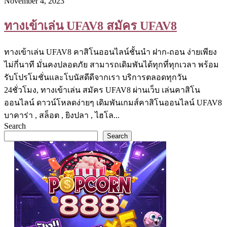
November 4, 2023
ทางเข้าเล่น UFAV8 สมัคร UFAV8
ทางเข้าเล่น UFAV8 คาสิโนออนไลน์ชั้นนำ ฝาก-ถอน ง่ายเพียง
ไม่กี่นาที มั่นคงปลอดภัย สามารถเดิมพันได้ทุกที่ทุกเวลา พร้อม
รับโปรโมชั่นและโบนัสดีดีจากเรา บริการตลอดทุกวัน
24ชั่วโมง, ทางเข้าเล่น สมัคร UFAV8 ผ่านเว็บ เล่นคาสิโน
ออนไลน์ ดาวน์โหลดง่ายๆ เดิมพันเกมส์คาสิโนออนไลน์ UFAV8
บาคาร่า , สล็อต , ยิงปลา , ไฮโล...
Search
Search