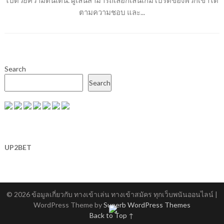
ไปด้วยความตื่นเต้น. ผู้เล่นสามารถเลือกเล่นเกมโปรดของพวกเขาได้
ตามความชอบ และ...
Search
Search
UP2BET
© 2026 ข้อมูลเกี่ยวกับ ทางเข้าเล่น ทางเข้าสมัคร ทุกเว็บพนันออนไลน์
|
WordPress Theme by
Superb WordPress Themes
Back to Top ↑