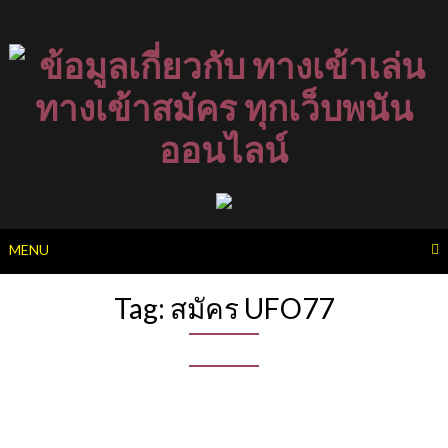
Skip
to
content
MENU
Tag:
สมัคร UFO77