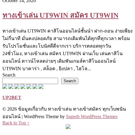
October 14, 2020
ทางเข้าเล่น UT9WIN สมัคร UT9WIN
ทางเข้าเล่น UT9WIN คาสิโนออนไลน์ชั้นนำ ฝาก-ถอน ง่ายเพียง
ไม่กี่นาที มั่นคงปลอดภัย สามารถเดิมพันได้ทุกที่ทุกเวลา พร้อม
รับโปรโมชั่นและโบนัสดีดีจากเรา บริการตลอดทุกวัน
24ชั่วโมง, ทางเข้าเล่น สมัคร UT9WIN ผ่านเว็บ เล่นคาสิโน
ออนไลน์ ดาวน์โหลดง่ายๆ เดิมพันเกมส์คาสิโนออนไลน์
UT9WIN บาคาร่า , สล็อต , ยิงปลา , ไฮโล...
Search
Search
UP2BET
© 2026 ข้อมูลเกี่ยวกับ ทางเข้าเล่น ทางเข้าสมัคร ทุกเว็บพนัน
ออนไลน์
| WordPress Theme by
Superb WordPress Themes
Back to Top ↑