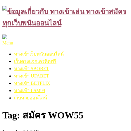
Skip
to
content
Menu
ทางเข้าเว็บพนันออนไลน์
เว็บตรงแจกเครดิตฟรี
ทางเข้า SBOBET
ทางเข้า UFABET
ทางเข้า BETFLIX
ทางเข้า LSM99
เว็บหวยออนไลน์
Tag:
สมัคร WOW55