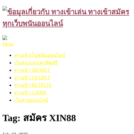
Skip
to
content
Menu
ทางเข้าเว็บพนันออนไลน์
เว็บตรงแจกเครดิตฟรี
ทางเข้า SBOBET
ทางเข้า UFABET
ทางเข้า BETFLIX
ทางเข้า LSM99
เว็บหวยออนไลน์
Tag:
สมัคร XIN88