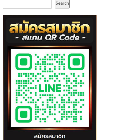
Search