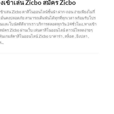
งเข้าเล่น Zicbo สมัคร Zicbo
ข้าเล่น Zicbo คาสิโนออนไลน์ชั้นนำ ฝาก-ถอน ง่ายเพียงไม่กี่
 มั่นคงปลอดภัย สามารถเดิมพันได้ทุกที่ทุกเวลา พร้อมรับโปร
่นและโบนัสดีดีจากเรา บริการตลอดทุกวัน 24ชั่วโมง, ทางเข้า
 สมัคร Zicbo ผ่านเว็บ เล่นคาสิโนออนไลน์ ดาวน์โหลดง่ายๆ
พันเกมส์คาสิโนออนไลน์ Zicbo บาคาร่า , สล็อต , ยิงปลา ,
...