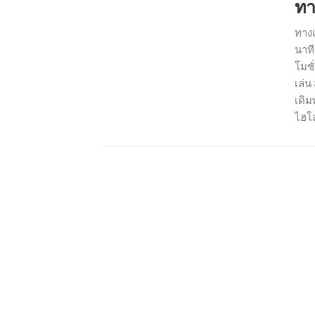
ทา
ทางเ
นาที
โมชั
เล่น
เดิม
ไฮโล