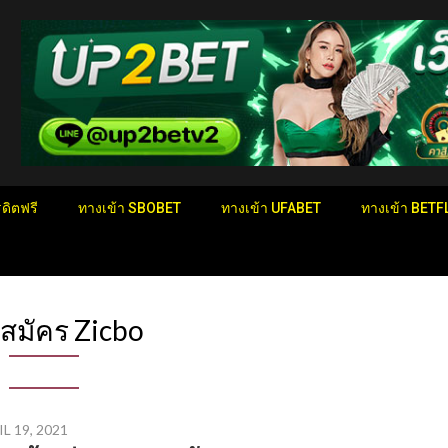
ดิตฟรี
ทางเข้า SBOBET
ทางเข้า UFABET
ทางเข้า BETF
สมัคร Zicbo
L 19, 2021