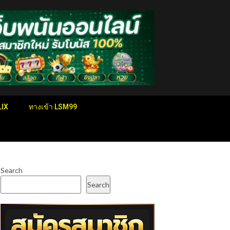
LIX
ทางเข้า LSM99
Search
Search