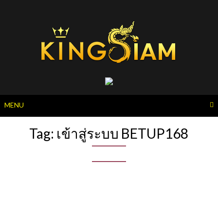
Skip
to
content
MENU
Tag:
เข้าสู่ระบบ BETUP168