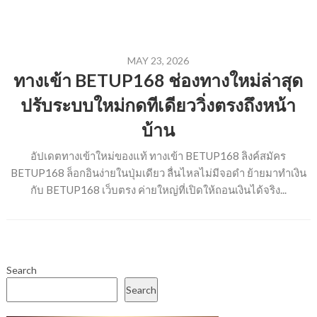
MAY 23, 2026
ทางเข้า BETUP168 ช่องทางใหม่ล่าสุด
ปรับระบบใหม่กดทีเดียววิ่งตรงถึงหน้า
บ้าน
อัปเดตทางเข้าใหม่ของแท้ ทางเข้า BETUP168 ลิงค์สมัคร
BETUP168 ล็อกอินง่ายในปุ่มเดียว ลื่นไหลไม่มีจอดำ ย้ายมาทำเงิน
กับ BETUP168 เว็บตรง ค่ายใหญ่ที่เปิดให้ถอนเงินได้จริง...
Search
Search