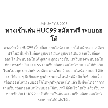
JANUARY 3, 2023
ทางเข้าเล่น HUC99 สมัครฟรี ระบบออ
โต้
ทางเข้าเว็บ HUC99 เว็บสล็อตออนไลน์ระบบออโต้ สมัครง่าย สมัคร
ฟรี ไม่มีขั้นต่ำ ไม่ล็อคยูสเซอร์ มีแค่ยูสเซอร์เดียวเล่นเว็บสล็อต
ออนไลน์ระบบออโต้ได้ทุกเกม ทุกอย่าง เว็บแท้เว็บตรงระบบออโต้
ต้อง ทางเข้าเว็บ HUC99 เล่นเว็บสล็อตออนไลน์ระบบออโต้กับเว็บ
ไหนไม่สนุก มาเล่นกับเราสิคะ เล่นเว็บสล็อตออนไลน์ระบบออโต้กับ
เราได้ง่าย ๆ มีเพียงแค่ลูกค้าทุกท่านโทรศัพท์มือถือ ก็เข้าเล่นเว็บ
สล็อตออนไลน์ระบบออโต้ได้ทุกที่ทุกเวลาได้แล้ว สิ่งที่จะได้จากการ
เล่นเว็บสล็อตออนไลน์ระบบออโต้กับเราได้เงินไว ได้เงินจริง เว็บเรา
ทางเข้าเว็บ HUC99 การันตีการเงินมั่นคง เล่นเว็บสล็อตออนไลน์
ระบบออโต้ดีเล่นได้...