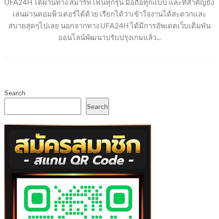
UFA24H ได้ผ่านทาง สมาร์ทโฟนทุกรุ่น มือถือทุกแบบ และที่สำคัญยัง
เล่นผ่านคอมพิวเตอร์ได้ด้วย เรียกได้ว่าเข้าใจงานได้สะดวกและ
สบายสุดๆไปเลย นอกจากทาง UFA24H ได้มีการอัพเดตเว็บเดิมพัน
ออนไลน์พัฒนาปรับปรุงเกมแล้ว...
Search
Search