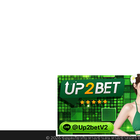
© 2026 ข้อมูลเกี่ยวกับ ทางเข้าเล่น ทางเข้าสมัคร