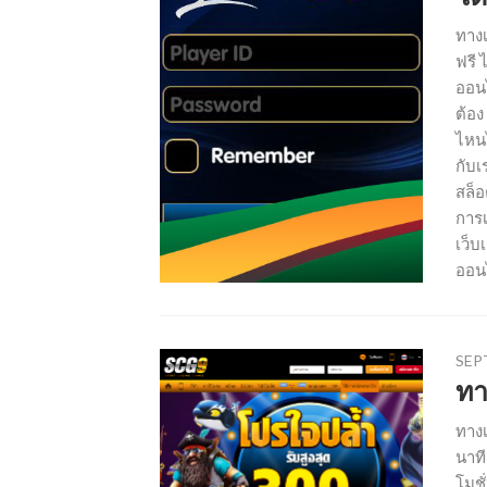
ทางเ
ฟรี 
ออนไ
ต้อง
ไหนไ
กับเ
สล็อ
การเ
เว็บ
ออนไ
SEP
ทา
ทางเ
นาที
โมชั