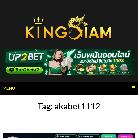
Skip
to
content
MENU
Tag:
akabet1112