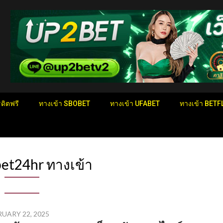
ดิตฟรี
ทางเข้า SBOBET
ทางเข้า UFABET
ทางเข้า BETF
bet24hr ทางเข้า
RUARY 22, 2025