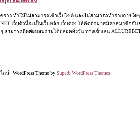
วคราว ทำให้ไม่สามารถเข้าเว็บไซต์ และไม่สามารถทำรายการใดๆกั
 เว็บตัวนี้จะเป็นเว็บหลัก เว็บตรง ให้คิดต่อมาสมัครสมาชิกกั
ใดๆ สามารถติดต่อสอบถามได้ตลอดทั้งวัน ทางเข้าเล่น ALLUREBE
นไลน์
| WordPress Theme by
Superb WordPress Themes