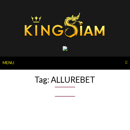
Skip
to
content
MENU
Tag:
ALLUREBET