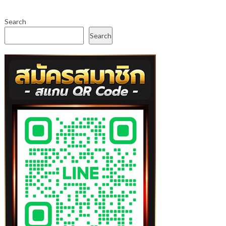
Search
Search