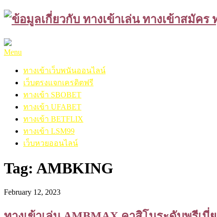
Skip
to
content
Menu
ทางเข้าเว็บพนันออนไลน์
เว็บตรงแจกเครดิตฟรี
ทางเข้า SBOBET
ทางเข้า UFABET
ทางเข้า BETFLIX
ทางเข้า LSM99
เว็บหวยออนไลน์
Tag:
AMBKING
February 12, 2023
ทางเข้าเล่น AMBMAX คาสิโนระดับพรีเมี่