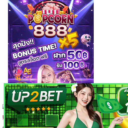
UP2BET
© 2026 ข้อมูลเกี่ยวกับ ทางเข้าเล่น ทางเข้าสมัคร ทุกเว็บพนัน