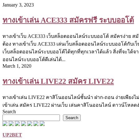
January 3, 2023
ทางเข้าเล่น ACE333 สมัครฟรี ระบบออโต้
ทางเข้าเว็บ ACE333 เว็บสล็อตออนไลน์ระบบออโต้ สมัครง่าย สมัคร
ต้อง ทางเข้าเว็บ ACE333 เล่นเว็บสล็อตออนไลน์ระบบออโต้กับเว็บ
เว็บสล็อตออนไลน์ระบบออโต้ได้ทุกที่ทุกเวลาได้แล้ว สิ่งที่จะได้จ
ออนไลน์ระบบออโต้ดีเล่นได้...
March 1, 2020
ทางเข้าเล่น LIVE22 สมัคร LIVE22
ทางเข้าเล่น LIVE22 คาสิโนออนไลน์ชั้นนำ ฝาก-ถอน ง่ายเพียงไม่
เข้าเล่น สมัคร LIVE22 ผ่านเว็บ เล่นคาสิโนออนไลน์ ดาวน์โหลดง่
Search
Search
UP2BET