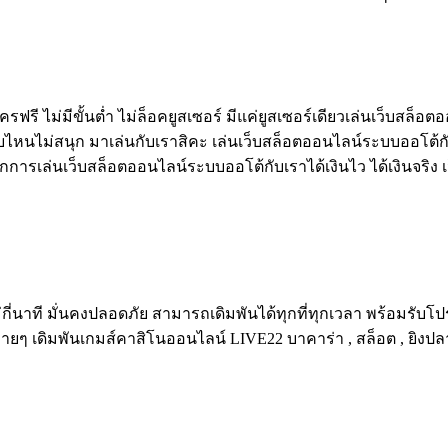
ฟรี ไม่มีขั้นต่ำ ไม่ล็อคยูสเซอร์ มีแค่ยูสเซอร์เดียวเล่นเว็บสล็
ไหนไม่สนุก มาเล่นกับเราสิคะ เล่นเว็บสล็อตออนไลน์ระบบออโต้กับเร
ากการเล่นเว็บสล็อตออนไลน์ระบบออโต้กับเราได้เงินไว ได้เงินจริง เ
กี่นาที มั่นคงปลอดภัย สามารถเดิมพันได้ทุกที่ทุกเวลา พร้อมรับโ
ายๆ เดิมพันเกมส์คาสิโนออนไลน์ LIVE22 บาคาร่า , สล็อต , ยิงปลา