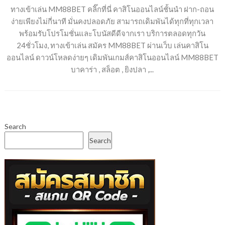
ทางเข้าเล่น MM88BET คลิ๊กที่นี่ คาสิโนออนไลน์ชั้นนำ ฝาก-ถอน
ง่ายเพียงไม่กี่นาที มั่นคงปลอดภัย สามารถเดิมพันได้ทุกที่ทุกเวลา
พร้อมรับโปรโมชั่นและโบนัสดีดีจากเรา บริการตลอดทุกวัน
24ชั่วโมง, ทางเข้าเล่น สมัคร MM88BET ผ่านเว็บ เล่นคาสิโน
ออนไลน์ ดาวน์โหลดง่ายๆ เดิมพันเกมส์คาสิโนออนไลน์ MM88BET
บาคาร่า , สล็อต , ยิงปลา ,...
Search
Search