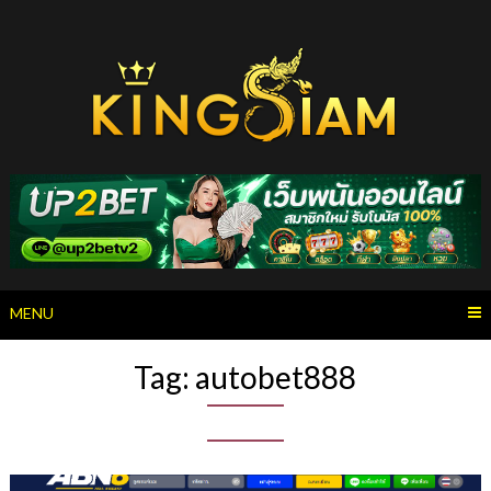
Skip
to
content
MENU
Tag:
autobet888