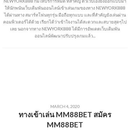
NEWYORK888 ก็มีให้บริการหมด ที่สำคัญ ตัวเว็บเองยังออกแบบมา
ให้นักพนันเว็บเดิมพันออนไลน์เข้าเล่นเกมของทาง NEWYORK888
ได้ผ่านทาง สมาร์ทโฟนทุกรุ่น มือถือทุกแบบ และที่สำคัญยังเล่นผ่าน
คอมพิวเตอร์ได้ด้วย เรียกได้ว่าเข้าใจงานได้สะดวกและสบายสุดๆไป
เลย นอกจากทาง NEWYORK888 ได้มีการอัพเดตเว็บเดิมพัน
ออนไลน์พัฒนาปรับปรุงเกมแล้ว...
MARCH 4, 2020
ทางเข้าเล่น MM88BET สมัคร
MM88BET