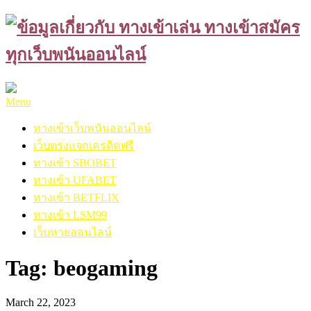
Skip
to
content
Menu
ทางเข้าเว็บพนันออนไลน์
เว็บตรงแจกเครดิตฟรี
ทางเข้า SBOBET
ทางเข้า UFABET
ทางเข้า BETFLIX
ทางเข้า LSM99
เว็บหวยออนไลน์
Tag:
beogaming
March 22, 2023