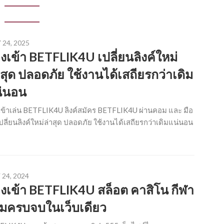
 24, 2025
งเข้า BETFLIK4U เปลี่ยนลิงค์ใหม่
าสุด ปลอดภัย ใช้งานได้เสถียรกว่าเดิม
่นอน
ข้าเล่น BETFLIK4U ลิงค์สมัคร BETFLIK4U ผ่านคอม และ มือ
เปลี่ยนลิงค์ใหม่ล่าสุด ปลอดภัย ใช้งานได้เสถียรกว่าเดิมแน่นอน
24, 2024
งเข้า BETFLIK4U สล็อต คาสิโน กีฬา
มครบจบในเว็บเดียว