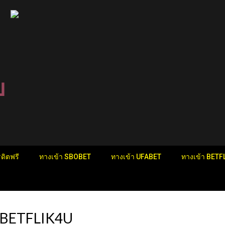
ดิตฟรี
ทางเข้า SBOBET
ทางเข้า UFABET
ทางเข้า BETF
BETFLIK4U