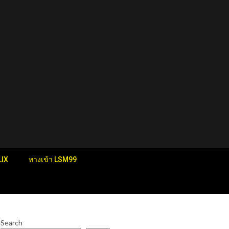
LIX
ทางเข้า LSM99
Search