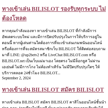
ทางเข้าเล่น BILISLOT รองรับทุกระบบ ไม่
ต้องโหลด
หากคุณกำลังมองหา ทางเข้าเล่น BILISLOT ที่กำลังมีการ
อัพเดตระบบใหม่ และมีการปิดปรับปรุงในการให้บริการอยู่ใน
ตอนนี้ หากผู้เล่นท่านใดต้องการที่จะเข้าเล่นเกมพนันออนไลน์
หรือต้องการที่จะสมัครสมาชิกเว็บ BILISLOT ให้ติดต่อสอบถาม
มาที่ LINE: @up2betv2 หรือ LiveChat BILISLOT.com หรือ
BILISLOT.net เป็นเว็บแม่มาเอง โดยตรง ไม่มีล็อกยูส ไม่ผ่าน
เอเย่นต์ ไม่มีการโกง ไม่ต้องทำเทิร์น ไม่มีปิดปรับปรุงใดๆ ให้
บริการตลอด 24ชั่วโมง BILISLOT...
September 2, 2024
ทางเข้าเล่น BILISLOT สมัคร BILISLOT
ทางเข้าเล่น BILISLOT สมัคร BILISLOT คาสิโนออนไลน์ชั้นนำ