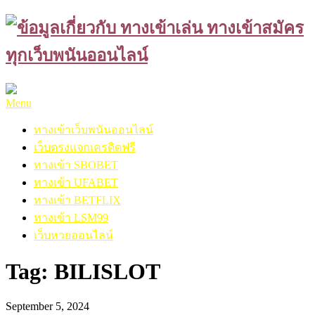
Skip
to
content
Menu
ทางเข้าเว็บพนันออนไลน์
เว็บตรงแจกเครดิตฟรี
ทางเข้า SBOBET
ทางเข้า UFABET
ทางเข้า BETFLIX
ทางเข้า LSM99
เว็บหวยออนไลน์
Tag:
BILISLOT
September 5, 2024