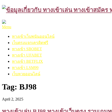
Skip
to
content
Menu
ทางเข้าเว็บพนันออนไลน์
เว็บตรงแจกเครดิตฟรี
ทางเข้า SBOBET
ทางเข้า UFABET
ทางเข้า BETFLIX
ทางเข้า LSM99
เว็บหวยออนไลน์
Tag:
BJ98
April 2, 2025
ทางเข้าเล่น BJ98 ทางเข้าเว็บตรง รวมเกมท