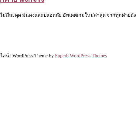
้ไม่มีสะดุด มั่นคงและปลอดภัย อัพเดตเกมใหม่ล่าสุด จากทุกค่ายดัง
นไลน์
| WordPress Theme by
Superb WordPress Themes