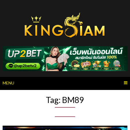
Skip
to
content
MENU
Tag:
BM89