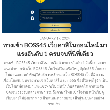
JANUARY 17, 2024
ทางเข้า BOSS45 เว็บคาสิโนออนไลน์ มา
แรงอันดับ 1 ครบจบที่นี่ที่เดียว
ทางเข้า BOSS45 เว็บคาสิโนออนไลน์ มาแรงอันดับ 1 วันนี้เราจะมา
แนะนำทางเข้าเว็บ BOSS45 เว็บไซต์ในเครือใหญ่ Spin555 เว็บตรง
ไม่ผ่านเอเย่นต์ คือผู้ให้บริการหลักของเว็บ BOSS45 เว็บที่มีความ
เชื่อมโยงกัน บนช่องทางเข้าเว็บคาสิโน Spin555 ชื่อนี้ใครๆก็รู้จัก เป็น
เว็บไซต์ที่กำลังมาแรงแซงทุกเว็บ มีหน้าเว็บสีสันสดใส่ ตัวหนังสือ
ชัดเจน รองรับหลายภาษา รวมถึงภาษาไทย เข้าใจง่าย หน้าเว็บดู
เรียบง่ายไม่ยุ่งยาก ทางเข้าเล่นสะดวกสบาย เข้าสู่ระบบง่ายอย่าง
รวดเร็ว...