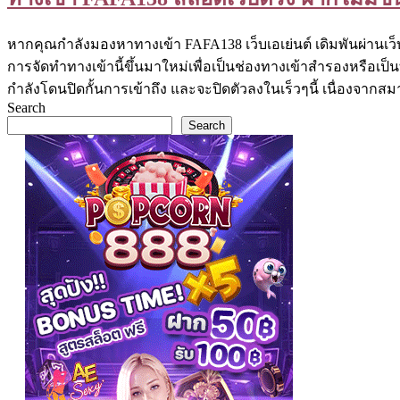
หากคุณกำลังมองหาทางเข้า FAFA138 เว็บเอเย่นต์ เดิมพันผ่านเว
การจัดทำทางเข้านี้ขึ้นมาใหม่เพื่อเป็นช่องทางเข้าสำรองหรือเป็น
กำลังโดนปิดกั้นการเข้าถึง และจะปิดตัวลงในเร็วๆนี้ เนื่องจากสมา
Search
Search