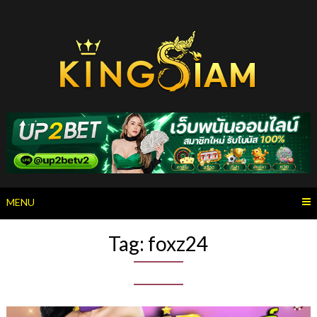
Skip
to
content
MENU
Tag:
foxz24