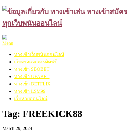
Skip
to
content
Menu
ทางเข้าเว็บพนันออนไลน์
เว็บตรงแจกเครดิตฟรี
ทางเข้า SBOBET
ทางเข้า UFABET
ทางเข้า BETFLIX
ทางเข้า LSM99
เว็บหวยออนไลน์
Tag:
FREEKICK88
March 29, 2024