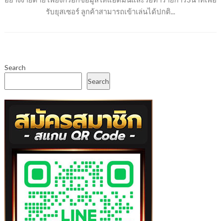
รับยุสเซอร์ ลูกค้าสามารถเข้าเล่นได้ปกติ...
Search
Search