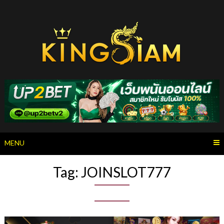
Skip
to
content
MENU
Tag:
JOINSLOT777