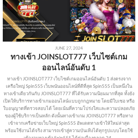
JUNE 27, 2024
ทางเข้า JOINSLOT777 เว็บไซต์เกม
ออนไลน์อันดับ 1
ทางเข้า JOINSLOT777 เว็บไซต์เกมออนไลน์อันดับ 1 ส่งตรงจาก
เครือใหญ่ Spin555 เว็บพนันออนไลน์ที่ดีที่สุด Spin555 เป็นหนึ่งใน
ทางเข้าเดียวกันกับ JOINSLOT777 ที่ได้รับความนิยมมากที่สุด ทั้งยัง
เปิดให้บริการทางเข้าเกมออนไลน์แบบถูกกฎหมาย โดยมีใบเซอ หรือ
ใบอนุญาตที่ตรวจสอบได้ โดยเน้นที่ความโปร่งใสและความปลอดภัย
ของผู้ใช้บริการเป็นหลัก ดังนั้นทางเข้าเกม JOINSLOT777 หรือทาง
เข้าจากเครือข่ายเว็บใหญ่ Spin555 อัพเดตทางเข้าให้ใหม่ล่าสุด
พร้อมใช้งานได้จริง สามารถเข้าสู่ความบันเทิงได้ทุกรูปแบบโดยใช้
เข้างานทางเข้า Spin555 ได้ต่อเนื่องตลอด 24...