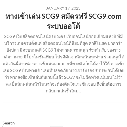
JANUARY 17, 2023
ทางเข้าเล่น SCG9 สมัครฟรี SCG9.com
ระบบออโต้
SCG9 เว็บสล็อตออนไลน์ครบวงจร เว็บออนไลน์ยอดเยี่ยมแห่งปี ที่มี
บริการเกมครบตั้งแต่ สล็อตออนไลน์ที่นิยมที่สุด คาสิโนสด บาคาร่า
ยิงปลา มีครบหมดที่ SCG9 ไม่พลาดความสนุก ร่วมลุ้นรับของราง
วลัมากมาย มีโปรโมชั่นเพียบ โปรดีดีแจกนักพนันทุกท่าน ร่วมสนุกได้
แล้ววันนี้ผ่านช่องทางเข้าเล่นมากมายที่ทางตัวเว็บได้ลงไว้ให้ ทางเข้า
เล่น SCG9 เป็นทางเข้าเล่นที่ปลอดภัย ทางเรารับรอง รับประกันได้เลย
ว่า หากลงชื่อเข้าเล่นกับเว็บนี้แล้ว SCG9 จะไม่ผิดหวังแน่นอน ไม่ว่า
จะเป็นนักพนันหน้าไหนๆก็จะต้องติดใจและชื่นชอบ ถึงขั้นต้องการ
กลับมาเล่นซ้ำใหม่...
Search