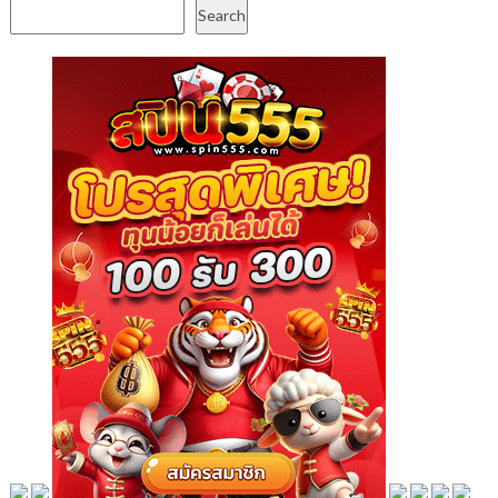
Search