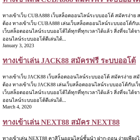
ทางเข้าเว็บ CUBA888 เว็บสล็อตออนไลน์ระบบออโต้ สมัครง่าย สมัค
ต้อง ทางเข้าเว็บ CUBA888 เล่นเว็บสล็อตออนไลน์ระบบออโต้กับเว็
เว็บสล็อตออนไลน์ระบบออโต้ได้ทุกที่ทุกเวลาได้แล้ว สิ่งที่จะได้
ออนไลน์ระบบออโต้ดีเล่นได้...
January 3, 2023
ทางเข้าเล่น JACK88 สมัครฟรี ระบบออโต้
ทางเข้าเว็บ JACK88 เว็บสล็อตออนไลน์ระบบออโต้ สมัครง่าย สมัคร
ต้อง ทางเข้าเว็บ JACK88 เล่นเว็บสล็อตออนไลน์ระบบออโต้กับเว็บ
เว็บสล็อตออนไลน์ระบบออโต้ได้ทุกที่ทุกเวลาได้แล้ว สิ่งที่จะได้จ
ออนไลน์ระบบออโต้ดีเล่นได้...
March 4, 2020
ทางเข้าเล่น NEXT88 สมัคร NEXT88
ทางเข้าเล่น NEXT88 คาสิโนออนไลน์ชั้นนำ ฝาก-ถอน ง่ายเพียงไม่