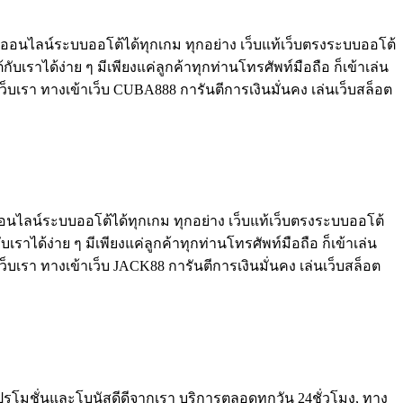
็อตออนไลน์ระบบออโต้ได้ทุกเกม ทุกอย่าง เว็บแท้เว็บตรงระบบออโต้
ราได้ง่าย ๆ มีเพียงแค่ลูกค้าทุกท่านโทรศัพท์มือถือ ก็เข้าเล่น
เว็บเรา ทางเข้าเว็บ CUBA888 การันตีการเงินมั่นคง เล่นเว็บสล็อต
อตออนไลน์ระบบออโต้ได้ทุกเกม ทุกอย่าง เว็บแท้เว็บตรงระบบออโต้
าได้ง่าย ๆ มีเพียงแค่ลูกค้าทุกท่านโทรศัพท์มือถือ ก็เข้าเล่น
ว็บเรา ทางเข้าเว็บ JACK88 การันตีการเงินมั่นคง เล่นเว็บสล็อต
โปรโมชั่นและโบนัสดีดีจากเรา บริการตลอดทุกวัน 24ชั่วโมง, ทาง