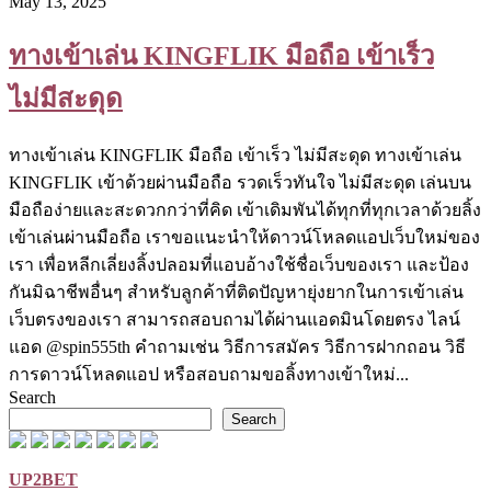
May 13, 2025
ทางเข้าเล่น KINGFLIK มือถือ เข้าเร็ว
ไม่มีสะดุด
ทางเข้าเล่น KINGFLIK มือถือ เข้าเร็ว ไม่มีสะดุด ทางเข้าเล่น
KINGFLIK เข้าด้วยผ่านมือถือ รวดเร็วทันใจ ไม่มีสะดุด เล่นบน
มือถือง่ายและสะดวกกว่าที่คิด เข้าเดิมพันได้ทุกที่ทุกเวลาด้วยลิ้ง
เข้าเล่นผ่านมือถือ เราขอแนะนำให้ดาวน์โหลดแอปเว็บใหม่ของ
เรา เพื่อหลีกเลี่ยงลิ้งปลอมที่แอบอ้างใช้ชื่อเว็บของเรา และป้อง
กันมิฉาชีพอื่นๆ สำหรับลูกค้าที่ติดปัญหายุ่งยากในการเข้าเล่น
เว็บตรงของเรา สามารถสอบถามได้ผ่านแอดมินโดยตรง ไลน์
แอด @spin555th คำถามเช่น วิธีการสมัคร วิธีการฝากถอน วิธี
การดาวน์โหลดแอป หรือสอบถามขอลิ้งทางเข้าใหม่...
Search
Search
UP2BET